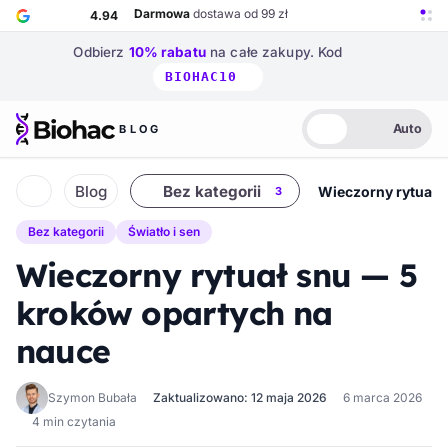
Przejdź do głównej treści
Darmowa
dostawa od 99 zł
4.94
Odbierz
10% rabatu
na całe zakupy.
Kod
BIOHAC10
Auto
BLOG
Biohac – strona główna
Jasny
Ciemny
Auto
też w
+1
innej kategorii
Blog
Bez kategorii
Wieczorny rytuał 
3
Strona główna
Bez kategorii
Światło i sen
Wieczorny rytuał snu — 5
kroków opartych na
nauce
Szymon Bubała
Zaktualizowano: 12 maja 2026
6 marca 2026
4 min czytania