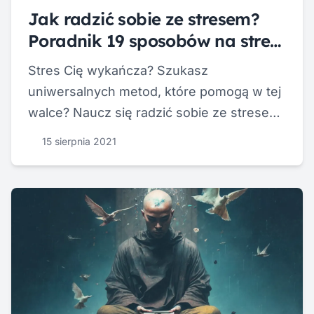
Jak radzić sobie ze stresem?
Poradnik 19 sposobów na stres
PDF
Stres Cię wykańcza? Szukasz
uniwersalnych metod, które pomogą w tej
walce? Naucz się radzić sobie ze stresem.
Pobierz nasz autorski ilustrowany
15 sierpnia 2021
poradnik ze sposobami radzenia sobie ze
stresem, a w nim aż 19 sposobów na
stres! [PDF]