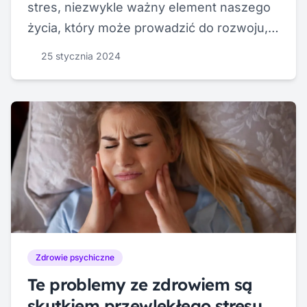
stres, niezwykle ważny element naszego
życia, który może prowadzić do rozwoju,
adaptacji i wzrostu. Jest to rodzaj stresu,
25 stycznia 2024
który odczuwasz w chwilach, gdy
stawiasz czoła nowym wyzwaniom,
osiągasz sukcesy lub przeżywasz
ekscytujące chwile w życiu.
Zdrowie psychiczne
Te problemy ze zdrowiem są
skutkiem przewlekłego stresu