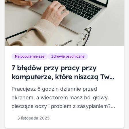
Najpopularniejsze
Zdrowie psychiczne
7 błędów przy pracy przy
komputerze, które niszczą Twój
wzrok [i jak je naprawić]
Pracujesz 8 godzin dziennie przed
ekranem, a wieczorem masz ból głowy,
pieczące oczy i problem z zasypianiem?
Nie jesteś sam. Ponad 75% pracowników
3 listopada 2025
biurowych doświadcza syndromu