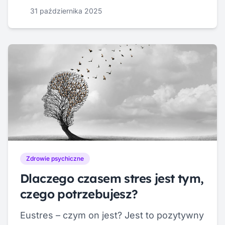
Niektórzy naukowcy sugerują, że światło
31 października 2025
niebieskie może być jednym z czynników
wywołujących migreny. Eksperci wskazują
na możliwość, że ekspozycja na światło
niebieskie może zaburzać rytm dobowy,
co prowadzi do zakłóceń snu i
zwiększonej wrażliwości na bodźce
wizualne. Tego […]
Zdrowie psychiczne
Dlaczego czasem stres jest tym,
czego potrzebujesz?
Eustres – czym on jest? Jest to pozytywny