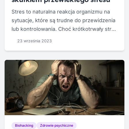
Stres to naturalna reakcja organizmu na
sytuacje, które są trudne do przewidzenia
lub kontrolowania. Choć krótkotrwały stres
może być korzystny, chroniąc nas przed
23 września 2023
zagrożeniami, chroniczny stres może
prowadzić do poważnych problemów
zdrowotnych, takich jak choroby serca i
depresja.
Biohacking
Zdrowie psychiczne