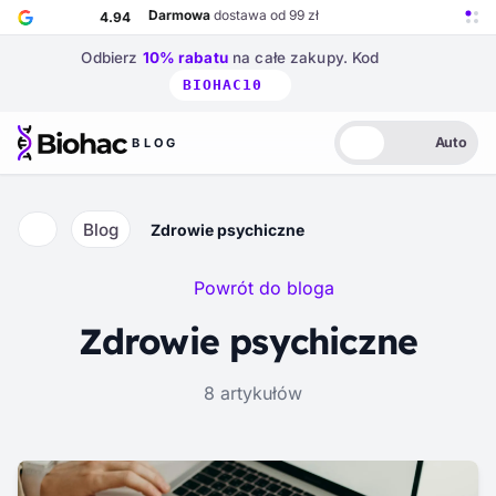
Przejdź do głównej treści
Darmowa
dostawa od 99 zł
4.94
Odbierz
10% rabatu
na całe zakupy.
Kod
BIOHAC10
Auto
BLOG
Biohac – strona główna
Jasny
Ciemny
Auto
Blog
Zdrowie psychiczne
Strona główna
Powrót do bloga
Zdrowie psychiczne
8 artykułów