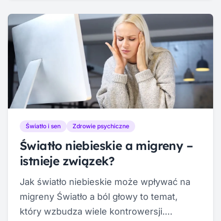
cyfrowego zmęczenia oczu — i w
większości przypadków można temu
zapobiec. Sprawdź, które błędy
popełniasz i jak je naprawić. Błąd #1:
Niewłaściwe ustawienie monitora Zbyt
wysoko, zbyt nisko, za […]
Światło i sen
Zdrowie psychiczne
Światło niebieskie a migreny –
istnieje związek?
Jak światło niebieskie może wpływać na
migreny Światło a ból głowy to temat,
który wzbudza wiele kontrowersji.