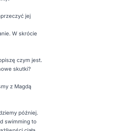
aprzeczyć jej
nie. W skrócie
 opiszę czym jest.
nowe skutki?
iśmy z Magdą
dziemy później.
ld swimming
to
ażliwości ciała