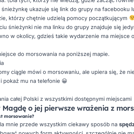
 (Dla tych, którzy nie wiedzą, gdzie zacząć równie
 śnieżynkę ukazuje się link do grupy na facebooku 
zie, którzy chętnie udzielą pomocy początkującym
ęciu śnieżynki nie ma linku do grupy znajduje się jed
ewno w okolicy, gdzieś takie wydarzenie ma miejsce 
iejsce do morsowania na poniższej mapie.
ia
jomy ciągle mówi o morsowaniu, ale upiera się, że n
i pokaż mu na telefonie 😀
 Magdę o jej pierwsze wrażenia z mor
est morsowanie?
la mnie przede wszystkim ciekawy sposób na
spędz
bować nowych form aktywności, szczególnie nie maj