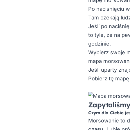
mapę morsowania.
Po naciśnięciu w
Tam czekają lud
Jeśli po naciśni
to tyle, że na p
godzinie.
Wybierz swoje m
mapa morsowan
Jeśli uparty zna
Pobierz tę mapę 
Zapytaliśmy
Czym dla Ciebie j
Morsowanie to d
czasu.
Lubię pró