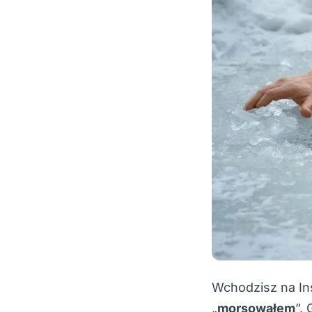
Wchodzisz na In
„
morsowałem
”.