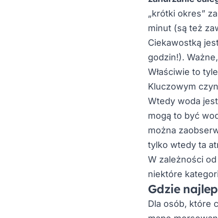
„krótki okres” z
minut (są też z
Ciekawostką jes
godzin!). Ważne,
Właściwie to tyle 
Kluczowym czynn
Wtedy woda jest
mogą to być wody
można zaobserw
tylko wtedy ta a
W zależności od 
niektóre kategor
Gdzie najle
Dla osób, które 