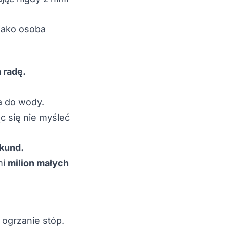
 jako osoba
 radę.
a do wody.
c się nie myśleć
kund.
mi
milion małych
ogrzanie stóp.