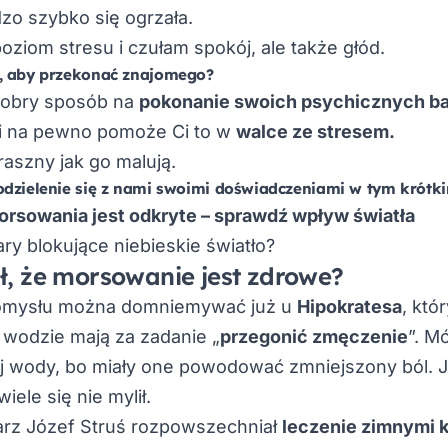
dzo szybko się ogrzała.
poziom stresu i czułam spokój, ale także głód.
, aby przekonać znajomego?
dobry sposób na
pokonanie swoich psychicznych bar
ę i na pewno pomoże Ci to w
walce ze stresem.
traszny jak go malują.
odzielenie się z nami swoimi doświadczeniami w tym krótk
orsowania jest odkryte – sprawdź wpływ światła
ary blokujące niebieskie światło?
, że morsowanie jest zdrowe?
pomysłu można domniemywać już u
Hipokratesa
, któ
 wodzie mają za zadanie „
przegonić zmęczenie
”. M
j wody, bo miały one powodować zmniejszony ból. 
ele się nie mylił.
arz Józef Struś rozpowszechniał
leczenie zimnymi 