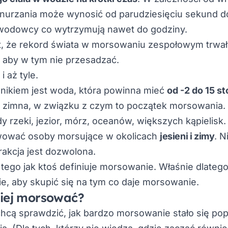
anurzania może wynosić od parudziesięciu sekund d
awodowcy co wytrzymują nawet do godziny.
t, że rekord świata w morsowaniu zespołowym trwał
 aby w tym nie przesadzać.
i aż tyle.
ikiem jest woda, która powinna mieć
od -2 do 15 s
 zimna, w związku z czym to początek morsowania. 
 rzeki, jezior, mórz, oceanów, większych kąpielisk.
ować osoby morsujące w okolicach
jesieni i zimy
. N
trakcja jest dozwolona.
tego jak ktoś definiuje morsowanie. Właśnie dlatego
ie, aby skupić się na tym co daje morsowanie.
piej morsować?
chcą sprawdzić, jak bardzo morsowanie stało się po