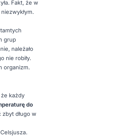
ła. Fakt, że w
m niezwykłym.
 tamtych
h grup
nie, należało
 nie robiły.
h organizm.
 że każdy
mperaturę do
ać zbyt długo w
 Celsjusza.