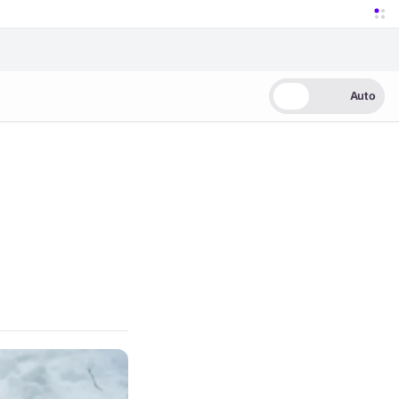
Auto
Jasny
Ciemny
Auto
wania