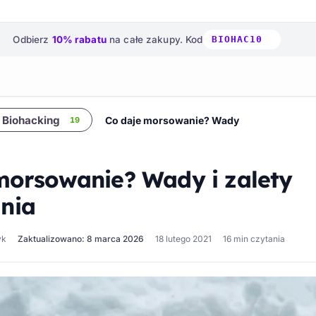
Odbierz
10% rabatu
na całe zakupy.
Kod
BIOHAC10
Biohacking
Co daje morsowanie? Wady i zalety morso
19
morsowanie? Wady i zalety
nia
yk
Zaktualizowano: 8 marca 2026
18 lutego 2021
16 min czytania