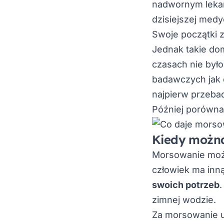
nadwornym lekarz
dzisiejszej medy
Swoje początki za
Jednak takie do
czasach nie był
badawczych jak d
najpierw przebad
Później porówna
Kiedy możn
Morsowanie można
człowiek ma inn
swoich potrzeb
.
zimnej wodzie.
Za morsowanie uz