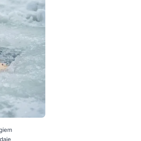
agiem
 daje