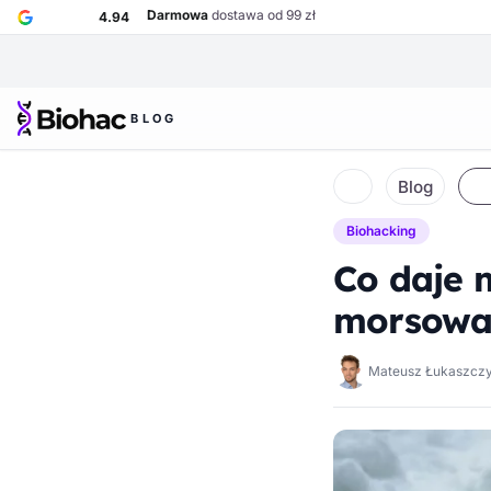
Przejdź do głównej treści
Darmowa
dostawa od 99 zł
4.94
BLOG
Biohac – strona główna
Blog
Strona główna
Biohacking
Co daje 
morsowa
Mateusz Łukaszcz