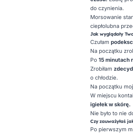
do czynienia.
Morsowanie stan
ciepłolubna prz
Jak wyglądały Two
Czułam
podeksc
Na początku zro
Po
15 minutach 
Zrobiłam
zdecyd
o chłodzie.
Na początku moj
W miejscu kontak
igiełek w skórę.
Nie było to nie 
Czy zauważyłaś jak
Po pierwszym mo