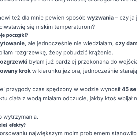
owi też dla mnie pewien sposób
wyzwania
– czy ja
eciwstawię się niskim temperaturom?
je początki?
ytowanie
, ale jednocześnie nie wiedziałam,
czy dam
biłam rozgrzewkę, żeby pobudzić krążenie.
rozgrzewki
byłam już bardziej przekonana do wejści
owany krok
w kierunku jeziora, jednocześnie starają
ej przygody czas spędzony w wodzie wynosił
45 se
tu ciała z wodą miałam odczucie, jakby ktoś wbijał 
do wytrzymania.
ieś efekty?
rsowaniu największym moim problemem stanowiło 