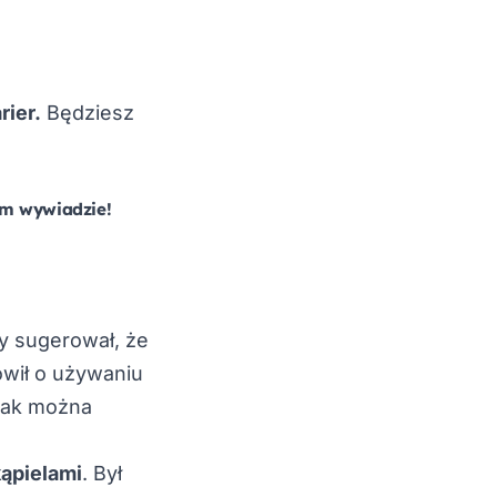
ier.
Będziesz
im wywiadzie!
ry sugerował, że
ówił o używaniu
Jak można
kąpielami
. Był