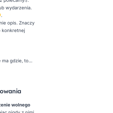
ż polecamy!).
lub wydarzenia.
.
ynie opis. Znaczy
o konkretnej
ie ma gdzie, to…
sowania
enie wolnego
ąc nigdy z nimi