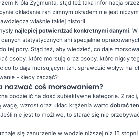
em Króla Zygmunta, stąd też taka informacja przeży
cynie okładanie ran zimnym okładem nie jest niczy
wdzięcza właśnie takiej historii.
mysły
najlepiej potwierdzać konkretnymi danymi
. W
o danych statystycznych ani specjalnie opracowanyc
o tej pory. Stąd też, aby wiedzieć, co daje morsowa
ać osoby, które morsują oraz osoby, które nigdy tego
ć co to daje morsującym tzn. sprawdzić wpływ na ic
a nazwać coś morsowaniem?
 podzielić na dość subiektywne kategorie. Z racji,
ą wagę, wzrost oraz układ krążenia warto
dobrać te
 Jeśli nie jest to możliwe, to starać się nie przebyw
naje się zanurzenie w wodzie niższej niż 15 stopni