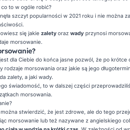
co to w ogóle robić?
gnęła szczyt popularności w 2021 roku i nie można z
ściwości.
owiesz się jakie
zalety
oraz
wady
przynosi morsowa
 daje morsowanie.
morsowanie?
 jest dla Ciebie do końca jasne pozwól, że po krótce
y rodzaje morsowania oraz jakie są jego długotermi
da zalety, a jaki wady.
tego świadomość, to w dalszej części przeprowadzil
czątkach morsowania.
anie?
można stwierdzić, że jest zdrowe, ale do tego przej
iąc morsowanie lub też nazywane z angielskiego
co
o ciała w wodzie na krótki czas
. W zależności od wr