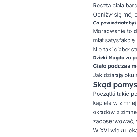
Reszta ciała bar
Obniżył się mój 
Co powiedziałabyś
Morsowanie to 
miał satysfakcj
Nie taki diabeł s
Dzięki Magda za p
Ciało podczas m
Jak działają okul
Skąd pomysł
Początki takie 
kąpiele w zimnej
okładów z zimne
zaobserwować, wi
W XVI wieku lek