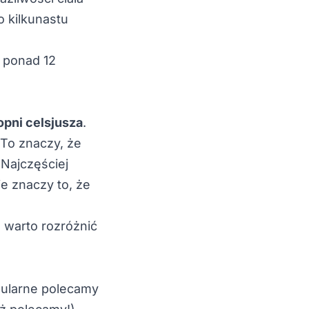
o kilkunastu
 ponad 12
topni
celsjusza
.
To znaczy, że
 Najczęściej
ie znaczy to, że
 warto rozróżnić
pularne polecamy