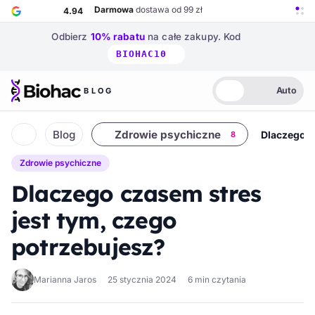
Przejdź do głównej treści
Darmowa
dostawa od 99 zł
4.94
Odbierz
10% rabatu
na całe zakupy.
Kod
BIOHAC10
Auto
BLOG
Biohac – strona główna
Jasny
Ciemny
Auto
Blog
Zdrowie psychiczne
Dlaczego c
8
Strona główna
Zdrowie psychiczne
Dlaczego czasem stres
jest tym, czego
potrzebujesz?
Marianna Jaros
25 stycznia 2024
6 min czytania