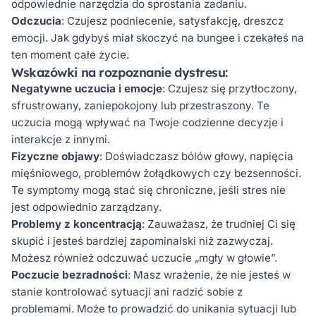
odpowiednie narzędzia do sprostania zadaniu.
Odczucia
: Czujesz podniecenie, satysfakcję, dreszcz
emocji. Jak gdybyś miał skoczyć na bungee i czekałeś na
ten moment całe życie.
Wskazówki na rozpoznanie dystresu:
Negatywne uczucia i emocje
: Czujesz się przytłoczony,
sfrustrowany, zaniepokojony lub przestraszony. Te
uczucia mogą wpływać na Twoje codzienne decyzje i
interakcje z innymi.
Fizyczne objawy
: Doświadczasz bólów głowy, napięcia
mięśniowego, problemów żołądkowych czy bezsenności.
Te symptomy mogą stać się chroniczne, jeśli stres nie
jest odpowiednio zarządzany.
Problemy z koncentracją
: Zauważasz, że trudniej Ci się
skupić i jesteś bardziej zapominalski niż zazwyczaj.
Możesz również odczuwać uczucie „mgły w głowie”.
Poczucie bezradności
: Masz wrażenie, że nie jesteś w
stanie kontrolować sytuacji ani radzić sobie z
problemami. Może to prowadzić do unikania sytuacji lub