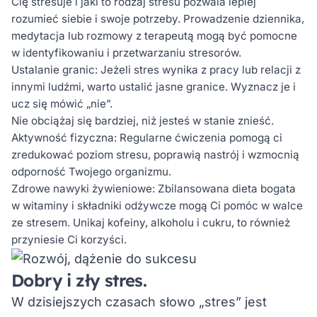
Cię stresuje i jaki to rodzaj stresu pozwala lepiej
rozumieć siebie i swoje potrzeby. Prowadzenie dziennika,
medytacja lub rozmowy z terapeutą mogą być pomocne
w identyfikowaniu i przetwarzaniu stresorów.
Ustalanie granic:
Jeżeli stres wynika z pracy lub relacji z
innymi ludźmi, warto ustalić jasne granice. Wyznacz je i
ucz się mówić „nie”.
Nie obciążaj się bardziej, niż jesteś w stanie znieść.
Aktywność fizyczna:
Regularne ćwiczenia pomogą ci
zredukować poziom stresu, poprawią nastrój i wzmocnią
odporność Twojego organizmu.
Zdrowe nawyki żywieniowe:
Zbilansowana dieta bogata
w witaminy i składniki odżywcze mogą Ci pomóc w walce
ze stresem. Unikaj kofeiny, alkoholu i cukru, to również
przyniesie Ci korzyści.
Dobry i zły stres.
W dzisiejszych czasach słowo „stres” jest