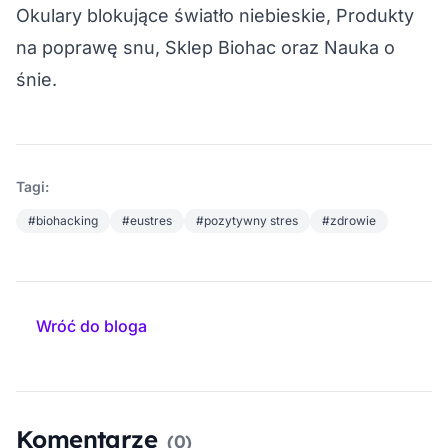
Okulary blokujące światło niebieskie
, 
Produkty
na poprawę snu
, 
Sklep Biohac
 oraz 
Nauka o
śnie
.
Tagi:
#biohacking
#eustres
#pozytywny stres
#zdrowie
Wróć do bloga
Komentarze
(0)