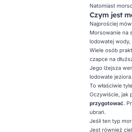
Natomiast morso
Czym jest m
Najprościej mów
Morsowanie na s
lodowatej wody,
Wiele osób prak
czapce na dłużs
Jego lżejsza we
lodowate jeziora
To właściwie tyle
Oczywiście, jak
przygotować
. P
ubrań.
Jeśli ten typ mor
Jest również ci