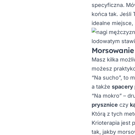
specyficzna. Mów
końca tak. Jeśli
idealne miejsce
Morsowanie 
Masz kilka możli
możesz praktyko
“Na sucho”, to m
a także
spacery 
“Na mokro” – dru
prysznice
czy
k
Którą z tych me
Krioterapia jest
tak, jakby morso