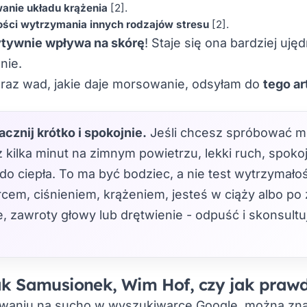
anie układu krążenia
[2]
.
ości wytrzymania innych rodzajów stresu
[2]
.
tywnie wpływa na skórę
! Staje się ona bardziej uj
nie.
oraz wad, jakie daje morsowanie, odsyłam do
tego ar
acznij krótko i spokojnie.
Jeśli chcesz spróbować m
 kilka minut na zimnym powietrzu, lekki ruch, spoko
do ciepła. To ma być bodziec, a nie test wytrzymałoś
cem, ciśnieniem, krążeniem, jesteś w ciąży albo po 
ce, zawroty głowy lub drętwienie - odpuść i skonsultu
k Samusionek, Wim Hof, czy jak praw
waniu na sucho w wyszukiwarce Google, można zna