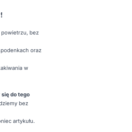
!
 powietrzu, bez
spodenkach oraz
kakiwania w
 się do tego
ędziemy bez
niec artykułu
.