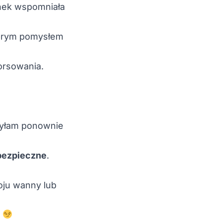
onek wspomniała
dobrym pomysłem
orsowania.
dsyłam ponownie
t bezpieczne
.
ju wanny lub
m