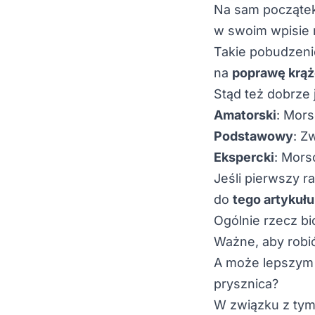
Na sam początek
w swoim wpisie 
Takie pobudzenie
na
poprawę krąż
Stąd też dobrze
Amatorski
: Mors
Podstawowy
: Z
Ekspercki
: Mors
Jeśli pierwszy 
do
tego artykułu
Ogólnie rzecz bi
Ważne, aby robić
A może lepszym
prysznica?
W związku z tym