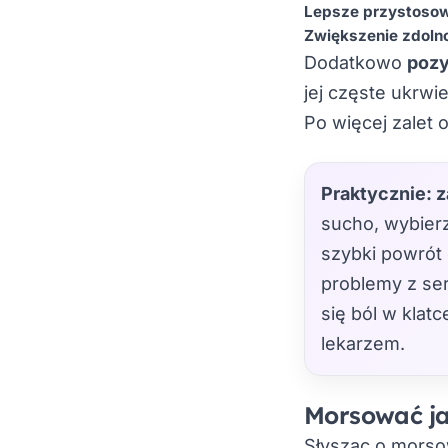
Lepsze przystosow
Zwiększenie zdoln
Dodatkowo
pozy
jej częste ukrwie
Po więcej zalet 
Praktycznie: z
sucho, wybierz
szybki powrót 
problemy z ser
się ból w klat
lekarzem.
Morsować ja
Słysząc o morso