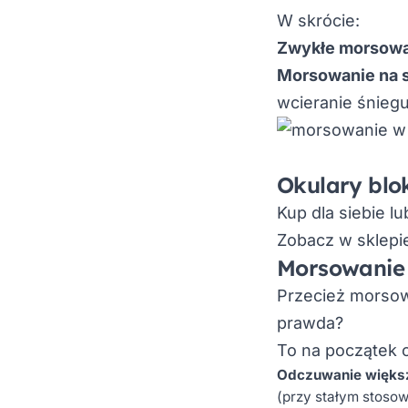
W skrócie:
Zwykłe morsow
Morsowanie na 
wcieranie śnieg
Okulary blok
Kup dla siebie lu
Zobacz w sklepi
Morsowanie 
Przecież morsow
prawda?
To na początek 
Odczuwanie większ
(przy stałym stoso