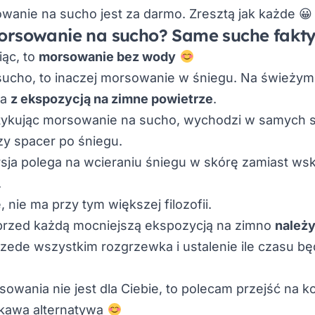
wanie na sucho jest za darmo. Zresztą jak każde 😀
orsowanie na sucho? Same suche fakty
iąc, to
morsowanie bez wody
ucho, to inaczej morsowanie w śniegu. Na świeżym
 a
z ekspozycją na zimne powietrze
.
tykując morsowanie na sucho, wychodzi w samych 
zy spacer po śniegu.
rsja polega na wcieraniu śniegu w skórę zamiast ws
.
, nie ma przy tym większej filozofii.
 przed każdą mocniejszą ekspozycją na zimno
należy
rzede wszystkim rozgrzewka i ustalenie ile czasu b
sowania nie jest dla Ciebie, to
polecam przejść na ko
ekawa alternatywa