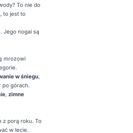
 wody? To nie do
 to jest to
ię mrozowi
egorie.
anie w śniegu
,
r po górach.
ie
,
zimne
e z porą roku. To
ać w lecie.