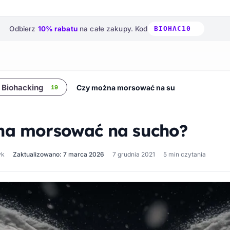
Odbierz
10% rabatu
na całe zakupy.
Kod
BIOHAC10
Biohacking
Czy można morsować na sucho?
19
na morsować na sucho?
yk
Zaktualizowano: 7 marca 2026
7 grudnia 2021
5 min czytania