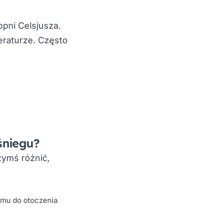
pni Celsjusza.
eraturze. Często
śniegu?
ymś różnić,
zmu do otoczenia