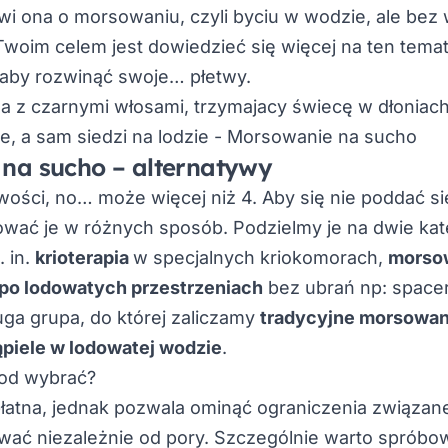
i ona o morsowaniu, czyli byciu w wodzie, ale bez
 Twoim celem jest dowiedzieć się więcej na ten temat,
, aby rozwinąć swoje… płetwy.
na sucho – alternatywy
wości, no… może więcej niż 4. Aby się nie poddać s
wać je w różnych sposób. Podzielmy je na dwie kat
. in.
krioterapia
w specjalnych kriokomorach,
morsow
po lodowatych przestrzeniach
bez ubrań np: space
ga grupa, do której zaliczamy
tradycyjne morsowan
ąpiele w lodowatej wodzie
.
tod wybrać?
 płatna, jednak pozwala ominąć ograniczenia związan
wać niezależnie od pory. Szczególnie warto spróbow