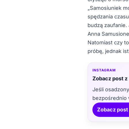
„Samosiuniek mo
spędzania czasu
budzą zaufanie. 
Anna Samusionek
Natomiast czy to
próbę, jednak is
INSTAGRAM
Zobacz post z
Jeśli osadzony
bezpośrednio 
Zobacz post 