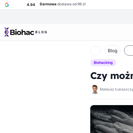
Przejdź do głównej treści
Darmowa
dostawa od 99 zł
4.94
BLOG
Biohac – strona główna
Blog
Strona główna
Biohacking
Czy moż
Mateusz Łukaszcz