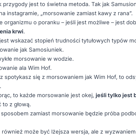
 przygody jest to świetna metoda. Tak jak Samusi
na instagramie, „morsowanie zamiast kawy z rana”.
 organizmu o poranku – jeśli jest możliwe – jest 
enia krwi
.
 jest wskazać stopień trudności tytułowych typów m
owanie jak Samosiuniek.
wykłe morsowanie w wodzie.
owanie ala Wim Hof.
raz spotykasz się z morsowaniem jak Wim Hof, to o
.
orąc, to każde morsowanie jest okej,
jeśli tylko jes
 to z głową.
 sposobem zamiast morsowanie będzie próba podbo
 również może być lżejsza wersja, ale z wyzwanie