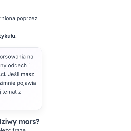
ędrniona poprzez
tykułu
.
orsowania na
jny oddech i
ci. Jeśli masz
zimnie pojawia
j temat z
dziwy mors?
leźć frazę