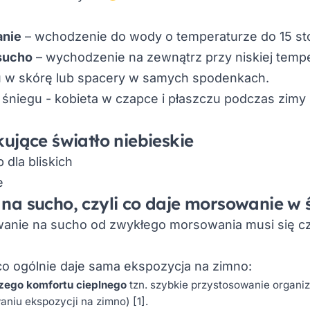
anie
– wchodzenie do wody o temperaturze do 15 sto
sucho
– wychodzenie na zewnątrz przy niskiej temp
u w skórę lub spacery w samych spodenkach.
ujące światło niebieskie
b dla bliskich
e
na sucho, czyli co daje morsowanie w 
anie na sucho od zwykłego morsowania musi się cz
co ogólnie daje sama ekspozycja na zimno:
ego komfortu cieplnego
tzn. szybkie przystosowanie organi
waniu ekspozycji na zimno)
[1]
.