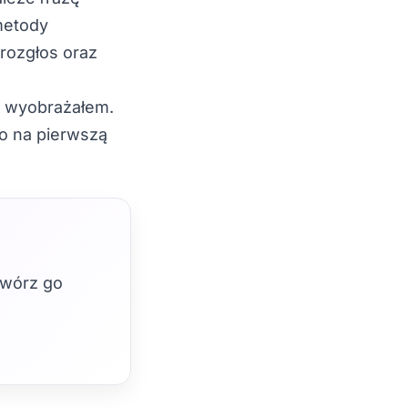
metody
rozgłos oraz
e wyobrażałem.
to na pierwszą
twórz go