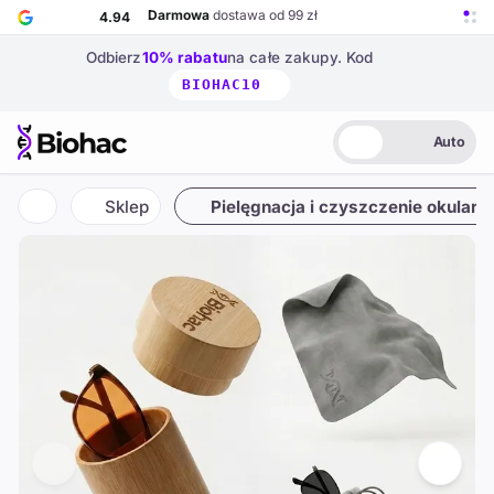
Przejdź do głównej treści
Darmowa
dostawa od 99 zł
4.94
Odbierz
10% rabatu
na całe zakupy.
Kod
BIOHAC10
Auto
Biohac – strona główna
Jasny
Ciemny
Auto
Sklep
Pielęgnacja i czyszczenie okularó
Strona główna