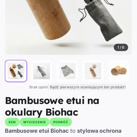
1 / 6
|
Brak opinii
Bądź pierwszym oceniającym ten produkt!
Bambusowe etui na
okulary Biohac
SEN
WYCISZENIE
PODRÓŻ
Bambusowe etui Biohac
to
stylowa ochrona