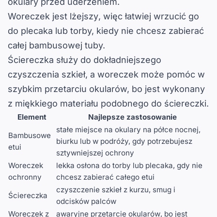
okulary przed uderzeniem.
Woreczek jest lżejszy
, więc łatwiej wrzucić go
do plecaka lub torby, kiedy nie chcesz zabierać
całej bambusowej tuby.
Ściereczka służy do dokładniejszego
czyszczenia szkieł
, a woreczek może pomóc w
szybkim przetarciu okularów, bo jest wykonany
z miękkiego materiału podobnego do ściereczki.
Element
Najlepsze zastosowanie
stałe miejsce na okulary
na półce nocnej,
Bambusowe
biurku lub w podróży, gdy potrzebujesz
etui
sztywniejszej ochrony
Woreczek
lekka osłona do torby lub plecaka
, gdy nie
ochronny
chcesz zabierać całego etui
czyszczenie szkieł
z kurzu, smug i
Ściereczka
odcisków palców
Woreczek z
awaryjne przetarcie okularów
, bo jest