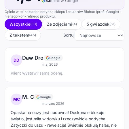
53
opinii w Google
Opinie w tej zakładce dotyczą sklepu i okularów Biohac (profil Google) -
nie tego konkretnego produktu.
Wszystkie
Ze zdjęciami
5 gwiazdek
(53)
(4)
(51)
Z tekstem
Sortuj
(45)
Daw Dro
Google
DD
maj 2026
Klient wystawił samą ocenę.
M. C
Google
MC
marzec 2026
Opaska na oczy jest cudowna! Doskonale blokuje
światło, jest miła w dotyku i rzeczywiście oddycha.
Zatyczki do uszu - rewelacja! Świetnie blokują hałas, nie