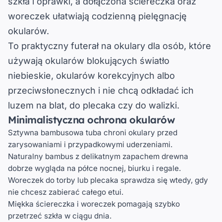
szkła i oprawki, a dołączona ściereczka oraz
woreczek ułatwiają codzienną pielęgnację
okularów.
To praktyczny futerał na okulary dla osób, które
używają
okularów blokujących światło
niebieskie
, okularów korekcyjnych albo
przeciwsłonecznych i nie chcą odkładać ich
luzem na blat, do plecaka czy do walizki.
Minimalistyczna ochrona okularów
Sztywna bambusowa tuba
chroni okulary przed
zarysowaniami i przypadkowymi uderzeniami.
Naturalny bambus z delikatnym zapachem drewna
dobrze wygląda na półce nocnej, biurku i regale.
Woreczek do torby lub plecaka
sprawdza się wtedy, gdy
nie chcesz zabierać całego etui.
Miękka ściereczka i woreczek
pomagają szybko
przetrzeć szkła w ciągu dnia.