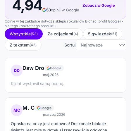
4,94
Zobacz w Google
53
opinii w Google
Opinie w tej zakładce dotyczą sklepu i okularów Biohac (profil Google) -
nie tego konkretnego produktu.
Wszystkie
Ze zdjęciami
5 gwiazdek
(53)
(4)
(51)
Z tekstem
Sortuj
(45)
Daw Dro
Google
DD
maj 2026
Klient wystawił samą ocenę.
M. C
Google
MC
marzec 2026
Opaska na oczy jest cudowna! Doskonale blokuje
światło, jest miła w dotyku i rzeczywiście oddycha.