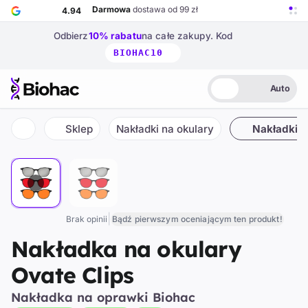
Przejdź do głównej treści
Darmowa
dostawa od 99 zł
4.94
Odbierz
10% rabatu
na całe zakupy.
Kod
BIOHAC10
Auto
Biohac – strona główna
Jasny
Ciemny
Auto
Sklep
Nakładki na okulary
Nakładki d
1 / 2
Strona główna
|
Brak opinii
Bądź pierwszym oceniającym ten produkt!
Nakładka na okulary
Ovate Clips
Nakładka na oprawki Biohac