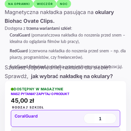
NA OPRAWKI
WIECZÓR
NOC
Magnetyczna nakładka pasująca na
okulary
Biohac Ovate Clips
.
Dostępna z
trzema wariantami szkieł
:
CoralGuard
(pomarańczowa nakładka do noszenia przed snem –
idealna do oglądania filmów lub pracy),
RedGuard
(czerwona nakładka do noszenia przed snem – np. dla
pisarzy, programistów, czy freelancerów).
Szukasz odpowiedniej nakładki dla siebie?
SunGuard
Polarized
(nakładka przeciwsłoneczna z polaryzacją).
Sprawdź,
jak wybrać nakładkę na okulary?
DOSTĘPNY W MAGAZYNIE
MASZ PYTANIA? ZAPYTAJ O PRODUKT
45,00 zł
RODZAJ SZKIEŁ
CoralGuard
1