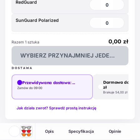
RedGuard
0
SunGuard Polarized
0
0,00 zł
Razem 1 sztuka
WYBIERZ PRZYNAJMNIEJ JEDEN WARIAN
DOSTAWA
Darmowa dostawa
Przewidywana dostawa:
…
zł
Zamów do 09:00
Brakuje 54,00 zł
Jak działa zwrot? Sprawdź prostą instrukcję
Opis
Specyfikacja
Opinie
M