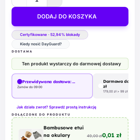
DODAJ DO KOSZYKA
Certyfikowane · 52,94% blokady
Kiedy nosić DayGuard?
DOSTAWA
Ten produkt wystarczy do darmowej dostawy
Darmowa dostawa
Przewidywana dostawa:
…
zł
Zamów do 09:00
179,00 zł > 99 zł
Jak działa zwrot? Sprawdź prostą instrukcję
DOŁĄCZONE DO PRODUKTU
Bambusowe etui
0,01 zł
na okulary
49,00 zł