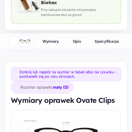
Biohac
Przy zakupie okularów otrzymujesz
bambusowe etui za grosz!
Wymiary
Opis
Specyfikacja
Dotknij lub najedź na wymiar w tabeli albo na rysunku -
podświetli się po obu stronach.
Rozmiar oprawki:
mały (S)
Wymiary oprawek Ovate Clips
WIDOK Z PRZODU
1,5 cm