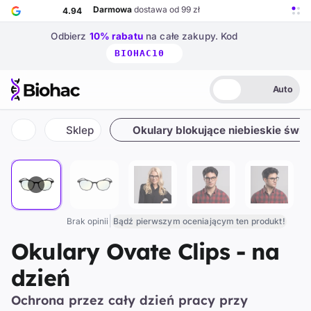
Przejdź do głównej treści
Darmowa
dostawa od 99 zł
4.94
Odbierz
10% rabatu
na całe zakupy.
Kod
BIOHAC10
Auto
Biohac – strona główna
Jasny
Ciemny
Auto
DayGuard
też w
+3
innych kategoriach
52.94%
Sklep
Okulary blokujące niebieskie świat
1 / 8
Strona główna
|
Brak opinii
Bądź pierwszym oceniającym ten produkt!
Okulary Ovate Clips - na
dzień
Ochrona przez cały dzień pracy przy