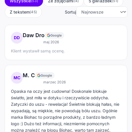
Wszystkie
Ze zdjęciami
5 gwiazdek
(53)
(4)
(51)
Z tekstem
Sortuj
(45)
Daw Dro
Google
DD
maj 2026
Klient wystawił samą ocenę.
M. C
Google
MC
marzec 2026
Opaska na oczy jest cudowna! Doskonale blokuje
światło, jest miła w dotyku i rzeczywiście oddycha.
Zatyczki do uszu - rewelacja! Świetnie blokują hałas, nie
wypadają, są miękkie, nie powodują bólu uszu. Ogólnie
marka Biohac to porządne produkty, z bardzo ładnym
logo :) Dużo też informacji, niezmiernie pomocnych
można znaleźć na blogu Biohac, warto tam zajrzeć.