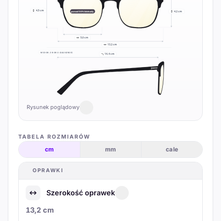
4,5 cm
ponad 50% blokady
4,2 cm
5,0 cm
13,2 cm
WIDOK Z BOKU (ZAUSZNIK)
14,4 cm
Rysunek poglądowy
TABELA ROZMIARÓW
cm
mm
cale
OPRAWKI
Szerokość oprawek
13,2 cm