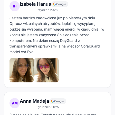
Izabela Hanus
Google
IH
styczeń 2026
Jestem bardzo zadowolona już po pierwszym dniu.
Oprócz wizualnych atrybutów, lepiej się wysypiam,
budzę się wyspana, mam więcej energii w ciągu dnia i w
końcu nie jestem zmęczona 8h siedzenia przed
komputerem. Na dzień noszę DayGuard z
transparentnymi oprawkami, a na wieczór CoralGuard
model cat Eye.
Anna Madeja
Google
AM
grudzień 2025
Świece są piękne. Trzask palącej się świecy tworzy