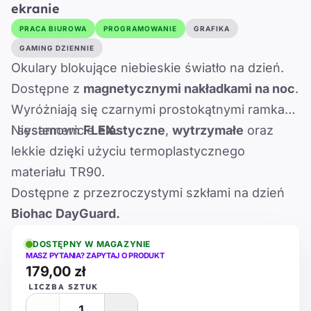
ekranie
PRACA BIUROWA
PROGRAMOWANIE
GRAFIKA
GAMING DZIENNIE
Okulary blokujące niebieskie światło na dzień.
Dostępne z
magnetycznymi nakładkami na noc
.
Wyróżniają się czarnymi prostokątnymi ramkami
i systemem
Niesamowicie
FLEX
elastyczne
.
,
wytrzymałe
oraz
lekkie dzięki użyciu termoplastycznego
materiału TR90.
Dostępne z przezroczystymi szkłami na dzień
Biohac DayGuard.
DOSTĘPNY W MAGAZYNIE
MASZ PYTANIA? ZAPYTAJ O PRODUKT
179,00 zł
LICZBA SZTUK