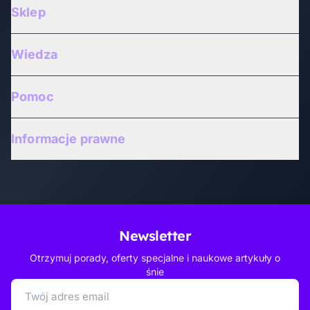
Sklep
Wiedza
Pomoc
Informacje prawne
Newsletter
Otrzymuj porady, oferty specjalne i naukowe artykuły o
śnie