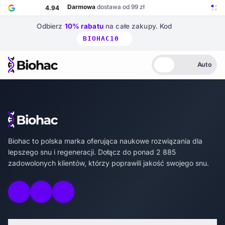
Przejdź do głównej treści
Darmowa
dostawa od 99 zł
4.94
Odbierz
10% rabatu
na całe zakupy.
Kod
BIOHAC10
Auto
Biohac – strona główna
Jasny
Ciemny
Auto
Biohac – strona główna
Biohac to polska marka oferująca naukowe rozwiązania dla
lepszego snu i regeneracji. Dołącz do ponad 2 885
zadowolonych klientów, którzy poprawili jakość swojego snu.
Odwiedź Instagram Biohac
Odwiedź Facebook Biohac
Odwiedź YouTube Biohac