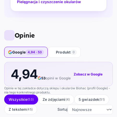
Pielęgnacja i czyszczenie okularów
Opinie
Google
Produkt
4,94 · 53
0
4,94
Zobacz w Google
53
opinii w Google
Opinie w tej zakładce dotyczą sklepu i okularów Biohac (profil Google) -
nie tego konkretnego produktu.
Wszystkie
Ze zdjęciami
5 gwiazdek
(53)
(4)
(51)
Z tekstem
Sortuj
(45)