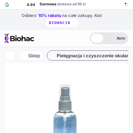
Przejdź do głównej treści
Darmowa
dostawa od 99 zł
4.94
Odbierz
10% rabatu
na całe zakupy.
Kod
BIOHAC10
Auto
Biohac – strona główna
Jasny
Ciemny
Auto
Sklep
Pielęgnacja i czyszczenie okularó
Strona główna