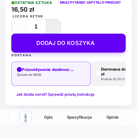
OSTATNIA SZTUKA
MASZ PYTANIA? ZAPYTAJ O PRODUKT
poliwęglanowych. Bezpieczna formuła bez
16,50 zł
alkoholu zapewnia delikatne czyszczenie bez
LICZBA SZTUK
ryzyka uszkodzeń. Praktyczny aplikator ułatwia
precyzyjne stosowanie, a pojemność 118 ml
DODAJ DO KOSZYKA
gwarantuje długotrwałe użytkowanie. Idealny
wybór dla osób dbających o doskonały stan
DOSTAWA
swoich okularów.
Darmowa dostawa
Przewidywana dostawa:
…
zł
Zamów do 09:00
Brakuje 82,50 zł
Jak działa zwrot? Sprawdź prostą instrukcję
Opis
Specyfikacja
Opinie
M