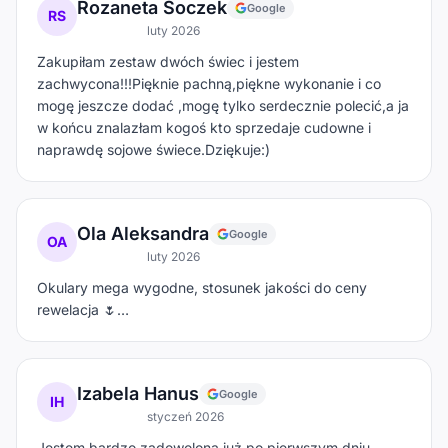
Rozaneta Soczek
Google
RS
luty 2026
Zakupiłam zestaw dwóch świec i jestem
zachwycona!!!Pięknie pachną,piękne wykonanie i co
mogę jeszcze dodać ,mogę tylko serdecznie polecić,a ja
w końcu znalazłam kogoś kto sprzedaje cudowne i
naprawdę sojowe świece.Dziękuje:)
Ola Aleksandra
Google
OA
luty 2026
Okulary mega wygodne, stosunek jakości do ceny
rewelacja 🌷…
Izabela Hanus
Google
IH
styczeń 2026
Jestem bardzo zadowolona już po pierwszym dniu.