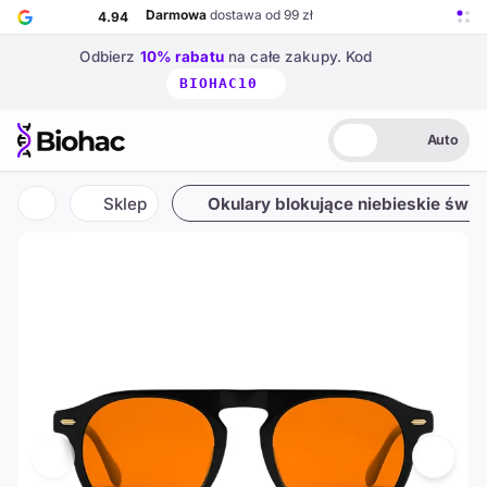
Przejdź do głównej treści
Darmowa
dostawa od 99 zł
4.94
Odbierz
10% rabatu
na całe zakupy.
Kod
BIOHAC10
Auto
Biohac – strona główna
Jasny
Ciemny
Auto
CoralGuard
też w
+1
innej kategorii
99%
Sklep
Okulary blokujące niebieskie świat
Strona główna