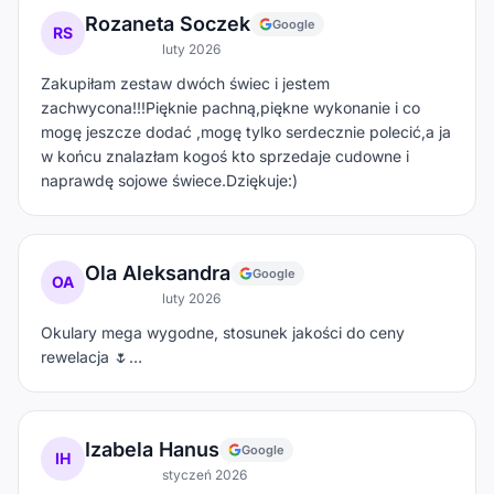
Rozaneta Soczek
Google
RS
luty 2026
Zakupiłam zestaw dwóch świec i jestem
zachwycona!!!Pięknie pachną,piękne wykonanie i co
mogę jeszcze dodać ,mogę tylko serdecznie polecić,a ja
w końcu znalazłam kogoś kto sprzedaje cudowne i
naprawdę sojowe świece.Dziękuje:)
Ola Aleksandra
Google
OA
luty 2026
Okulary mega wygodne, stosunek jakości do ceny
rewelacja 🌷…
Izabela Hanus
Google
IH
styczeń 2026