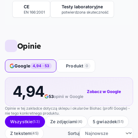
CE
Testy laboratoryjne
EN 166:2001
potwierdzona skuteczność
Opinie
Google
Produkt
4,94 · 53
0
4,94
Zobacz w Google
53
opinii w Google
Opinie w tej zakładce dotyczą sklepu i okularów Biohac (profil Google) -
nie tego konkretnego produktu.
Wszystkie
Ze zdjęciami
5 gwiazdek
(53)
(4)
(51)
Z tekstem
Sortuj
(45)