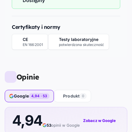
Dostępny
Certyfikaty i normy
CE
Testy laboratoryjne
EN 166:2001
potwierdzona skuteczność
Opinie
Google
Produkt
4,94 · 53
0
4,94
Zobacz w Google
53
opinii w Google