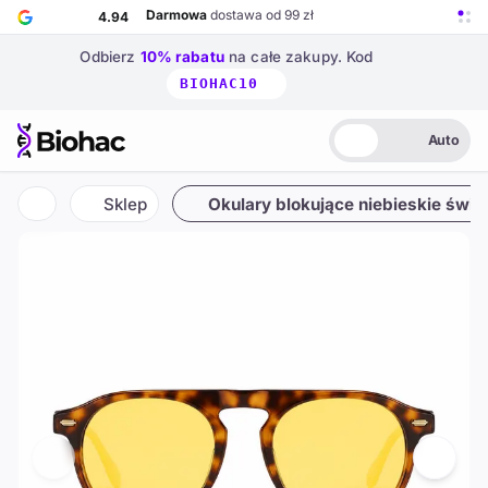
Przejdź do głównej treści
Darmowa
dostawa od 99 zł
4.94
Odbierz
10% rabatu
na całe zakupy.
Kod
BIOHAC10
Auto
Biohac – strona główna
Jasny
Ciemny
Auto
DayGuard
też w
+3
innych kategoriach
52.94%
Sklep
Okulary blokujące niebieskie świat
Strona główna