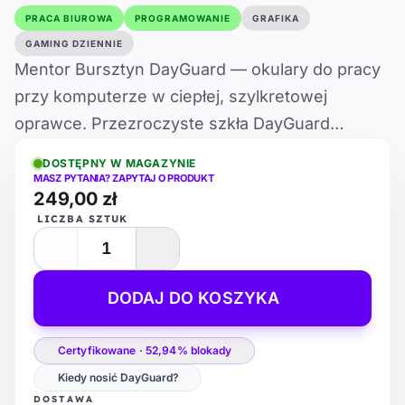
PRACA BIUROWA
PROGRAMOWANIE
GRAFIKA
GAMING DZIENNIE
Mentor Bursztyn DayGuard — okulary do pracy
przy komputerze w ciepłej, szylkretowej
oprawce. Przezroczyste szkła DayGuard
zachowują naturalne kolory.
DOSTĘPNY W MAGAZYNIE
MASZ PYTANIA? ZAPYTAJ O PRODUKT
249,00 zł
LICZBA SZTUK
DODAJ DO KOSZYKA
Certyfikowane · 52,94% blokady
Kiedy nosić DayGuard?
DOSTAWA