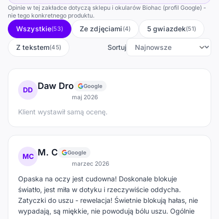
Opinie w tej zakładce dotyczą sklepu i okularów Biohac (profil Google) -
nie tego konkretnego produktu.
Wszystkie
Ze zdjęciami
5 gwiazdek
(53)
(4)
(51)
Z tekstem
Sortuj
(45)
Daw Dro
Google
DD
maj 2026
Klient wystawił samą ocenę.
M. C
Google
MC
marzec 2026
Opaska na oczy jest cudowna! Doskonale blokuje
światło, jest miła w dotyku i rzeczywiście oddycha.
Zatyczki do uszu - rewelacja! Świetnie blokują hałas, nie
wypadają, są miękkie, nie powodują bólu uszu. Ogólnie