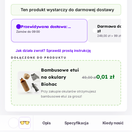
Ten produkt wystarczy do darmowej dostawy
Darmowa dostawa
Przewidywana dostawa:
…
zł
Zamów do 09:00
249,00 zł > 99 zł
Jak działa zwrot? Sprawdź prostą instrukcję
DOŁĄCZONE DO PRODUKTU
Bambusowe etui
0,01 zł
na okulary
49,00 zł
Biohac
Przy zakupie okularów otrzymujesz
bambusowe etui za grosz!
Opis
Specyfikacja
Kiedy nosić