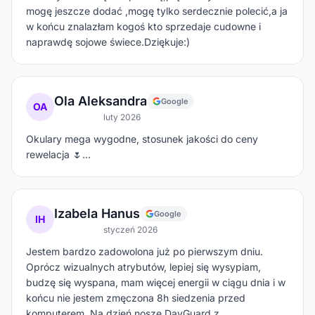
mogę jeszcze dodać ,mogę tylko serdecznie polecić,a ja
w końcu znalazłam kogoś kto sprzedaje cudowne i
naprawdę sojowe świece.Dziękuje:)
Ola Aleksandra
Google
OA
luty 2026
Okulary mega wygodne, stosunek jakości do ceny
rewelacja 🌷…
Izabela Hanus
Google
IH
styczeń 2026
Jestem bardzo zadowolona już po pierwszym dniu.
Oprócz wizualnych atrybutów, lepiej się wysypiam,
budzę się wyspana, mam więcej energii w ciągu dnia i w
końcu nie jestem zmęczona 8h siedzenia przed
komputerem. Na dzień noszę DayGuard z