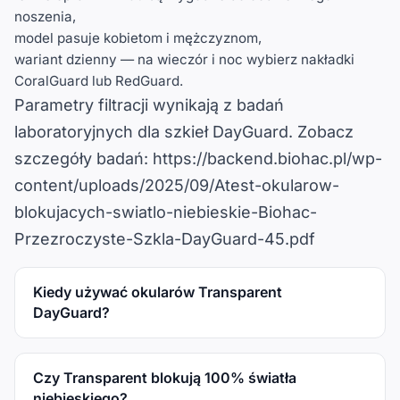
noszenia,
model pasuje kobietom i mężczyznom,
wariant dzienny — na wieczór i noc wybierz nakładki
CoralGuard lub RedGuard.
Parametry filtracji wynikają z badań
laboratoryjnych dla szkieł DayGuard. Zobacz
szczegóły badań:
https://backend.biohac.pl/wp-
content/uploads/2025/09/Atest-okularow-
blokujacych-swiatlo-niebieskie-Biohac-
Przezroczyste-Szkla-DayGuard-45.pdf
Kiedy używać okularów Transparent
DayGuard?
Czy Transparent blokują 100% światła
niebieskiego?