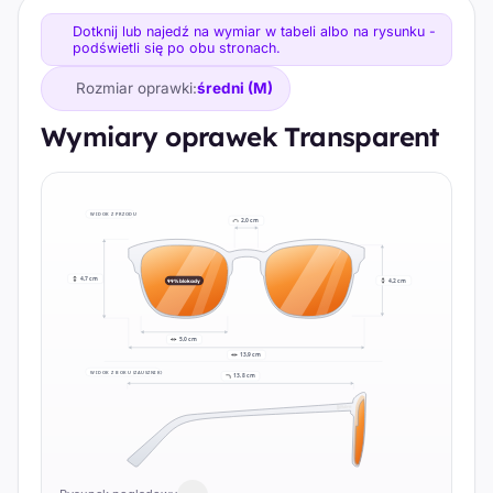
Dotknij lub najedź na wymiar w tabeli albo na rysunku -
podświetli się po obu stronach.
Rozmiar oprawki:
średni (M)
Wymiary oprawek Transparent
WIDOK Z PRZODU
2,0 cm
4,7 cm
99% blokady
4,2 cm
5,0 cm
13,9 cm
WIDOK Z BOKU (ZAUSZNIK)
13,8 cm