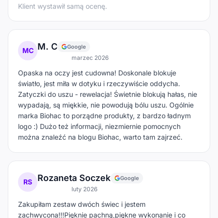
Klient wystawił samą ocenę.
M. C
Google
MC
marzec 2026
Opaska na oczy jest cudowna! Doskonale blokuje
światło, jest miła w dotyku i rzeczywiście oddycha.
Zatyczki do uszu - rewelacja! Świetnie blokują hałas, nie
wypadają, są miękkie, nie powodują bólu uszu. Ogólnie
marka Biohac to porządne produkty, z bardzo ładnym
logo :) Dużo też informacji, niezmiernie pomocnych
można znaleźć na blogu Biohac, warto tam zajrzeć.
Rozaneta Soczek
Google
RS
luty 2026
Zakupiłam zestaw dwóch świec i jestem
zachwycona!!!Pięknie pachną,piękne wykonanie i co