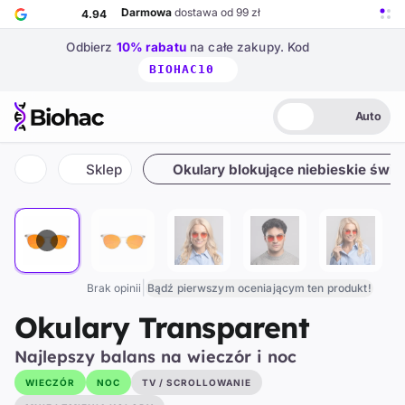
Przejdź do głównej treści
Darmowa
dostawa od 99 zł
4.94
Odbierz
10% rabatu
na całe zakupy.
Kod
BIOHAC10
Auto
Biohac – strona główna
Jasny
Ciemny
Auto
CoralGuard
też w
+4
innych kategoriach
99%
Sklep
Okulary blokujące niebieskie świat
1 / 12
Strona główna
|
Brak opinii
Bądź pierwszym oceniającym ten produkt!
Okulary Transparent
Najlepszy balans na wieczór i noc
WIECZÓR
NOC
TV / SCROLLOWANIE