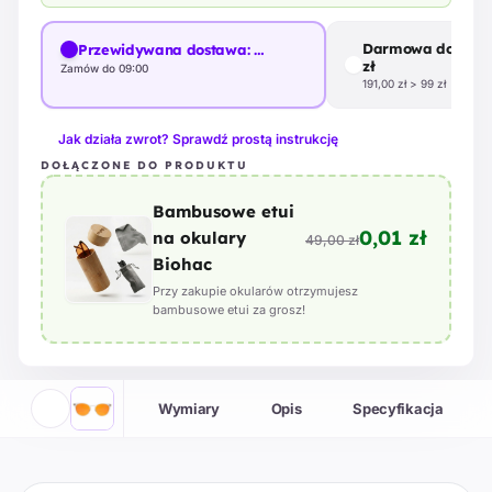
Darmowa dostawa
Przewidywana dostawa:
…
zł
Zamów do 09:00
191,00 zł > 99 zł
Jak działa zwrot? Sprawdź prostą instrukcję
DOŁĄCZONE DO PRODUKTU
Bambusowe etui
0,01 zł
na okulary
49,00 zł
Biohac
Przy zakupie okularów otrzymujesz
bambusowe etui za grosz!
Wymiary
Opis
Specyfikacja