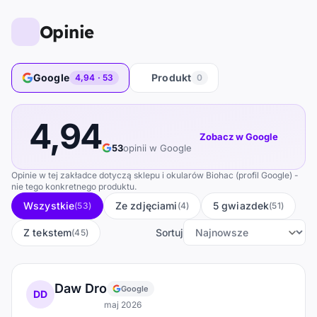
Opinie
Google
Produkt
4,94 · 53
0
4,94
Zobacz w Google
53
opinii w Google
Opinie w tej zakładce dotyczą sklepu i okularów Biohac (profil Google) -
nie tego konkretnego produktu.
Wszystkie
Ze zdjęciami
5 gwiazdek
(53)
(4)
(51)
Z tekstem
Sortuj
(45)
Daw Dro
Google
DD
maj 2026