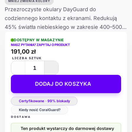
MNIEJ ZMIENIA KOLORY
Przezroczyste okulary DayGuard do
codziennego kontaktu z ekranami. Redukują
45% światła niebieskiego w zakresie 400–500
nm i zachowują naturalne kolory.
DOSTĘPNY W MAGAZYNIE
MASZ PYTANIA? ZAPYTAJ O PRODUKT
191,00 zł
LICZBA SZTUK
DODAJ DO KOSZYKA
Certyfikowane · 99% blokady
Kiedy nosić CoralGuard?
DOSTAWA
Ten produkt wystarczy do darmowej dostawy